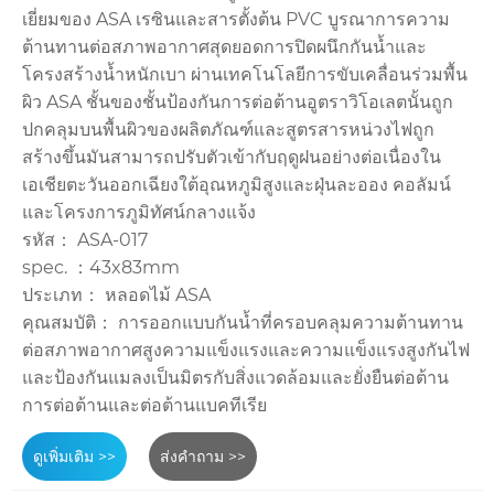
เยี่ยมของ ASA เรซินและสารตั้งต้น PVC บูรณาการความ
ต้านทานต่อสภาพอากาศสุดยอดการปิดผนึกกันน้ำและ
โครงสร้างน้ำหนักเบา ผ่านเทคโนโลยีการขับเคลื่อนร่วมพื้น
ผิว ASA ชั้นของชั้นป้องกันการต่อต้านอูตราวิโอเลตนั้นถูก
ปกคลุมบนพื้นผิวของผลิตภัณฑ์และสูตรสารหน่วงไฟถูก
สร้างขึ้นมันสามารถปรับตัวเข้ากับฤดูฝนอย่างต่อเนื่องใน
เอเชียตะวันออกเฉียงใต้อุณหภูมิสูงและฝุ่นละออง คอลัมน์
และโครงการภูมิทัศน์กลางแจ้ง
รหัส： ASA-017
spec. ：43x83mm
ประเภท： หลอดไม้ ASA
คุณสมบัติ： การออกแบบกันน้ำที่ครอบคลุมความต้านทาน
ต่อสภาพอากาศสูงความแข็งแรงและความแข็งแรงสูงกันไฟ
และป้องกันแมลงเป็นมิตรกับสิ่งแวดล้อมและยั่งยืนต่อต้าน
การต่อต้านและต่อต้านแบคทีเรีย
ดูเพิ่มเติม >>
ส่งคำถาม >>