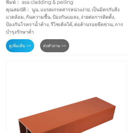
พิมพ์： asa cladding & peiling
คุณสมบัติ： นูน, แบรดเกรดสารหน่วงง่าย, เป็นมิตรกับสิ่ง
แวดล้อม, กันความชื้น, ป้องกันแมลง, ง่ายต่อการติดตั้ง,
ป้องกันโรคราน้ำค้าง, รีไซเคิลได้, ต่อต้านรอยขีดข่วน, การ
บำรุงรักษาต่ำ
ดูเพิ่มเติม >>
ส่งคำถาม >>