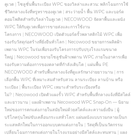
คูเวต
|
โซลูชั่นพื้นระเบียง WPC ของวิลล่าและสวน: พลิกโฉมการใช้
ชีวิตกลางแจ้งที่หรูหราของคูเวต
|
สระว่ายน้ำ พื้น WPC และบอร์ด
คอมโพสิตสำหรับวิลล่าในคูเวต
|
NECOWOOD จัดหาพื้นและผนัง
WPC ให้กับคูเวตเพื่อการขายส่งและการใช้งาน
โครงการ
|
NECOWOOD เปิดตัวบอร์ดรั้วพลาสติกไม้ WPC เพื่อ
รองรับวัสดุก่อสร้างที่ยั่งยืนทั่วโลก
|
Necowood ขยายการผลิตฝ้า
เพดาน WPC ในร่มเพื่อรองรับโครงการปรับปรุงโรงแรมขนาด
ใหญ่
|
Necowood ขยายโซลูชันฝ้าเพดาน WPC ภายในอาคารเพื่อ
รองรับความต้องการของตลาดที่กำลังเติบโต
|
แผ่นพื้น PE
NECOWOOD สำหรับพื้นกลางแจ้งที่ดูแลรักษาง่ายยาวนาน
|
การ
เลือกพื้น WPC ที่เหมาะสมสำหรับสวน ลานระเบียง ลานบ้าน หรือ
ระเบียง
|
พื้นระเบียง WPC เหมาะสำหรับระเบียงหรือ
ไม่?
|
Necowood เปิดตัวแผงรั้ว WPC สำหรับพื้นที่กลางแจ้งที่มีสไตล์
และยาวนาน
|
แผงฝ้าเพดาน Necowood WPC Snap-On — นิยาม
ใหม่ของการตกแต่งภายในสมัยใหม่ด้วยสไตล์และความยั่งยืน
|
ผู้
บริโภครุ่นใหม่ขับเคลื่อนกระแสทั่วโลก: แผ่นผนังแบบรวมกลายเป็นก
ระแสหลักใหม่ในการออกแบบตกแต่งภายใน
|
วัสดุที่เป็นนวัตกรรม
เปลี่ยนโฉมการตกแต่งภายในโรงแรมอย่างมีสไตล์และทนทาน
|
แผง