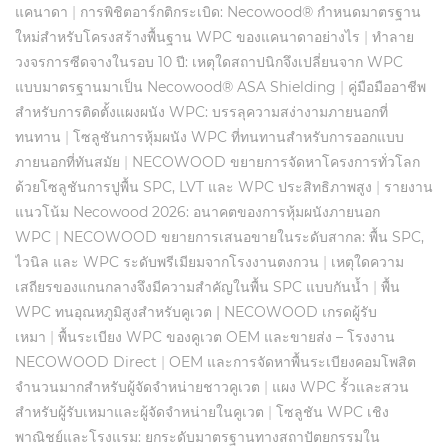
แคนาดา
|
การพิชิตอาร์กติกระเบิด: Necowood® กำหนดมาตรฐาน
ใหม่สำหรับโครงสร้างพื้นฐาน WPC ของแคนาดาอย่างไร
|
ทำลาย
วงจรการซีดจางในรอบ 10 ปี: เหตุใดสถาปนิกจึงเปลี่ยนจาก WPC
แบบมาตรฐานมาเป็น Necowood® ASA Shielding
|
คู่มือมืออาชีพ
สำหรับการติดตั้งแผงผนัง WPC: บรรลุความสง่างามภายนอกที่
ทนทาน
|
โซลูชันการหุ้มผนัง WPC ที่ทนทานสำหรับการออกแบบ
ภายนอกที่ทันสมัย
|
NECOWOOD ขยายการจัดหาโครงการทั่วโลก
ด้วยโซลูชันการปูพื้น SPC, LVT และ WPC ประสิทธิภาพสูง
|
รายงาน
แนวโน้ม Necowood 2026: อนาคตของการหุ้มผนังภายนอก
WPC
|
NECOWOOD ขยายการเสนอขายในระดับสากล: พื้น SPC,
ไวนิล และ WPC ระดับพรีเมียมจากโรงงานตงกวน
|
เหตุใดความ
เสถียรของแกนกลางจึงมีความสำคัญในพื้น SPC แบบกันน้ำ
|
พื้น
WPC ทนอุณหภูมิสูงสำหรับคูเวต | NECOWOOD เกรดผู้รับ
เหมา
|
พื้นระเบียง WPC ของคูเวต OEM และขายส่ง – โรงงาน
NECOWOOD Direct
|
OEM และการจัดหาพื้นระเบียงคอมโพสิต
จำนวนมากสำหรับผู้จัดจำหน่ายชาวคูเวต
|
แผง WPC รั้วและสวน
สำหรับผู้รับเหมาและผู้จัดจำหน่ายในคูเวต
|
โซลูชัน WPC เชิง
พาณิชย์และโรงแรม: ยกระดับมาตรฐานทางสถาปัตยกรรมใน