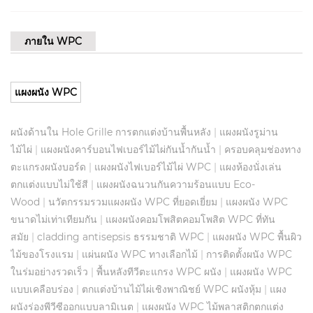
ภายใน WPC
แผงผนัง WPC
ผนังด้านใน Hole Grille การตกแต่งบ้านพื้นหลัง
|
แผงผนังรูม่าน
ไม้ไผ่
|
แผงผนังคาร์บอนไฟเบอร์ไม้ไผ่กันน้ำกันน้ำ
|
ครอบคลุมช่องทาง
ตะแกรงผนังบอร์ด
|
แผงผนังไฟเบอร์ไม้ไผ่ WPC
|
แผงห้องนั่งเล่น
ตกแต่งแบบไม่ใช้สี
|
แผงผนังฉนวนกันความร้อนแบบ Eco-
Wood
|
นวัตกรรมรวมแผงผนัง WPC ที่ยอดเยี่ยม
|
แผงผนัง WPC
ขนาดไม่เท่าเทียมกัน
|
แผงผนังคอมโพสิตคอมโพสิต WPC ที่ทัน
สมัย
|
cladding antisepsis ธรรมชาติ WPC
|
แผงผนัง WPC พื้นผิว
ไม้ของโรงแรม
|
แผ่นผนัง WPC ทางเลือกไม้
|
การติดตั้งผนัง WPC
ในร่มอย่างรวดเร็ว
|
พื้นหลังทีวีตะแกรง WPC ผนัง
|
แผงผนัง WPC
แบบเคลือบร่อง
|
ตกแต่งบ้านไม้ไผ่เชิงพาณิชย์ WPC ผนังหุ้ม
|
แผง
ผนังร่องพีวีซีออกแบบลามิเนต
|
แผงผนัง WPC ไม้พลาสติกตกแต่ง