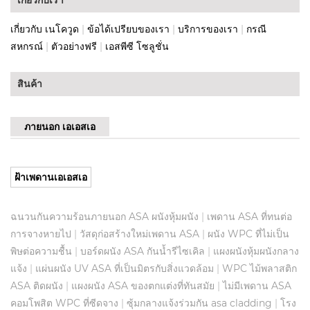
เกี่ยวกับ เนโควูด
|
ข้อได้เปรียบของเรา
|
บริการของเรา
|
กรณี
สหกรณ์
|
ตัวอย่างฟรี
|
เอสพีซี โซลูชั่น
สินค้า
ภายนอก เอเอสเอ
ฝ้าเพดานเอเอสเอ
ฉนวนกันความร้อนภายนอก ASA ผนังหุ้มผนัง
|
เพดาน ASA ที่ทนต่อ
การจางหายไป
|
วัสดุก่อสร้างใหม่เพดาน ASA
|
ผนัง WPC ที่ไม่เป็น
พิษต่อความชื้น
|
บอร์ดผนัง ASA กันน้ำรีไซเคิล
|
แผงผนังหุ้มผนังกลาง
แจ้ง
|
แผ่นผนัง UV ASA ที่เป็นมิตรกับสิ่งแวดล้อม
|
WPC ไม้พลาสติก
ASA ติดผนัง
|
แผงผนัง ASA ของตกแต่งที่ทันสมัย
|
ไม่มีเพดาน ASA
คอมโพสิต WPC ที่ซีดจาง
|
ซุ้มกลางแจ้งร่วมกัน asa cladding
|
โรง