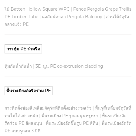
ไม้ Batten Hollow Square WPC
|
Fence Pergola Grape Trellis
PE Timber Tube
|
คอลัมน์ศาลา Pergola Balcony
|
สวนไม้จัตุรัส
กลางแจ้ง PE
การหุ้ม PE ร่วมรีด
หุ้มกันน้ำกันน้ำ
|
3D นูน PE co-extrusion cladding
พื้นระเบียงอัดรีดร่วม PE
การติดตั้งช่องสี่เหลี่ยมจัตุรัสที่ติดตั้งอย่างรวดเร็ว
|
พื้นรูสี่เหลี่ยมจัตุรัสที่
ทนไฟได้อย่างหนัก
|
พื้นระเบียง PE รูกลมนูนหรูหรา
|
พื้นระเบียงอัด
รีดร่วม PE สีผสมนูน
|
พื้นระเบียงอัดขึ้นรูป PE สีทึบ
|
พื้นระเบียงอัดรีด
PE แบบรูกลม 3 มิติ