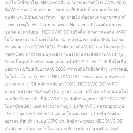
เทคโนโลยีที่นำโดย Necowood
|
พยากรณ์อากาศโลก: WPC ที่มีฝา
ปิด ASA ของ Necowood – ทนทานเป็นพิเศษ น้ำหนักเบาในการ
ขนส่ง และไม่ต้องบำรุงรักษา
|
“คุณจ่ายเงินเพื่อจัดส่งทางอากาศหนัก”
– เพราะเหตุใด WPC แบบกลวงของ Necowood จึงลดต้นทุนการ
ขนส่งและคาร์บอน
|
NECOWOOD เสร็จสิ้นโครงการเพดาน WPC
ในโลกแห่งความเป็นจริงในไมอามี: 8 เดือน, ความชื้น 85%, ไม่ต้อง
บำรุงรักษา
|
NECOWOOD เปิดตัวแผงผนัง WPC ภายในอาคารรุ่น
Next-Gen: การออกแบบทางชีวภาพตรงตามประสิทธิภาพการบำรุง
รักษาเป็นศูนย์สำหรับการตกแต่งภายในปี 2026
|
WPC กับพื้นไม้เนื้อ
แข็ง: การเปรียบเทียบราคาปี 2026 สำหรับทีมจัดซื้อจัดจ้าง
|
ตรวจสอบ
ในโมร็อกโก: บอร์ด WPC NECOWOOD – ทนความร้อน กันทราย
และทนทาน
|
¡ชิลี Adaptado อัล 100%! NECOWOOD WPC:
ต้านทานจริงตรงกันข้ามกับ Sol y la Lluvia
|
พร้อมรองรับแผ่นดินไหว
และป้องกันการเน่า: ที่ดิน WPC ประสิทธิภาพสูงของ NECOWOOD
ในนิวซีแลนด์
|
แข็งแกร่งกว่ากวางมูซ: บอร์ด WPC ทดสอบอุณหภูมิ
-35°C ของ NECOWOOD ลงจอดในแคนาดา
|
สร้างขึ้นสำหรับ
ออสเตรเลียนซัน: ระบบ WPC ประสิทธิภาพสูงของ NECOWOOD
เปิดตัวอย่างเป็นทางการในออสเตรเลีย
|
เหนือกว่าสุนทรียศาสตร์: