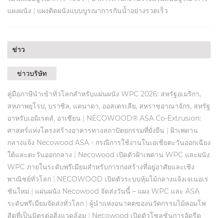
แผงผนัง
|
แผงติดผนังแบบบูรณาการกันน้ำอย่างรวดเร็ว
ข่าว
ข่าวบริษัท
คู่มือภาษีนำเข้าทั่วโลกสำหรับแผ่นผนัง WPC 2026: สหรัฐอเมริกา,
สหภาพยุโรป, บราซิล, แคนาดา, ออสเตรเลีย, สหราชอาณาจักร, สหรัฐ
อาหรับเอมิเรตส์, อาเซียน
|
NECOWOOD® ASA Co-Extrusion:
ศาสตร์แห่งโครงสร้างอาคารทางสถาปัตยกรรมที่ยั่งยืน
|
ฝ้าเพดาน
กลางแจ้ง Necowood ASA - กรณีการใช้งานในเอเชียตะวันออกเฉียง
ใต้และตะวันออกกลาง
|
Necowood เปิดตัวฝ้าเพดาน WPC และผนัง
WPC ภายในระดับพรีเมียมสำหรับการก่อสร้างที่อยู่อาศัยและเชิง
พาณิชย์ทั่วโลก
|
NECOWOOD เปิดตัวระบบหุ้มไม้กลางแจ้งเจเนอเร
ชันใหม่
|
แผ่นผนัง Necowood จัดส่งวันนี้ – แผง WPC และ ASA
ระดับพรีเมียมจัดส่งทั่วโลก
|
ผู้นำแห่งอนาคตของนวัตกรรมไม้คอมโพ
สิตที่เป็นมิตรต่อสิ่งแวดล้อม
|
Necowood เปิดตัวโซลูชั่นการอัดรีด