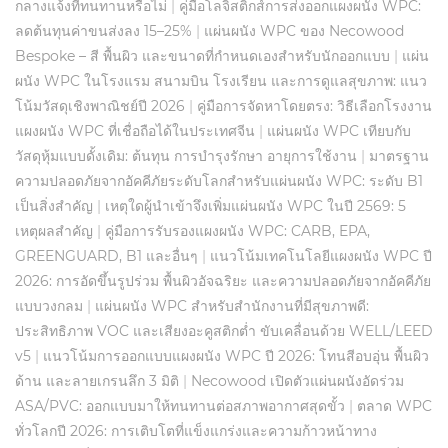
กลางแจ้งที่ทนทานหรือไม่
|
คู่มือโลจิสติกส์การส่งออกแผงผนัง WPC:
ลดต้นทุนค่าขนส่งลง 15–25%
|
แผ่นผนัง WPC ของ Necowood
Bespoke – สี พื้นผิว และขนาดที่กำหนดเองสำหรับนักออกแบบ
|
แผ่น
ผนัง WPC ในโรงแรม สนามบิน โรงเรียน และการดูแลสุขภาพ: แนว
โน้มวัสดุเชิงพาณิชย์ปี 2026
|
คู่มือการจัดหาโดยตรง: วิธีเลือกโรงงาน
แผงผนัง WPC ที่เชื่อถือได้ในประเทศจีน
|
แผ่นผนัง WPC เทียบกับ
วัสดุหุ้มแบบดั้งเดิม: ต้นทุน การบำรุงรักษา อายุการใช้งาน
|
มาตรฐาน
ความปลอดภัยจากอัคคีภัยระดับโลกสำหรับแผ่นผนัง WPC: ระดับ B1
เป็นสิ่งสำคัญ
|
เหตุใดผู้นำเข้าจึงเพิ่มแผ่นผนัง WPC ในปี 2569: 5
เหตุผลสำคัญ
|
คู่มือการรับรองแผงผนัง WPC: CARB, EPA,
GREENGUARD, B1 และอื่นๆ
|
แนวโน้มเทคโนโลยีแผงผนัง WPC ปี
2026: การอัดขึ้นรูปร่วม พื้นผิวอัจฉริยะ และความปลอดภัยจากอัคคีภัย
แบบวงกลม
|
แผ่นผนัง WPC สำหรับสำนักงานที่มีสุขภาพดี:
ประสิทธิภาพ VOC และเสียงอะคูสติกต่ำ ขับเคลื่อนด้วย WELL/LEED
v5
|
แนวโน้มการออกแบบแผงผนัง WPC ปี 2026: โทนสีอบอุ่น พื้นผิว
ด้าน และลายเกรนลึก 3 มิติ
|
Necowood เปิดตัวแผ่นผนังอัดร่วม
ASA/PVC: ออกแบบมาให้ทนทานต่อสภาพอากาศสุดขั้ว
|
ตลาด WPC
ทั่วโลกปี 2026: การเติบโตที่แข็งแกร่งและความก้าวหน้าทาง