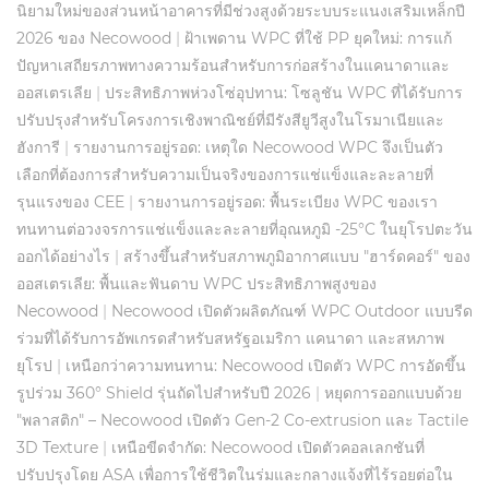
นิยามใหม่ของส่วนหน้าอาคารที่มีช่วงสูงด้วยระบบระแนงเสริมเหล็กปี
2026 ของ Necowood
|
ฝ้าเพดาน WPC ที่ใช้ PP ยุคใหม่: การแก้
ปัญหาเสถียรภาพทางความร้อนสำหรับการก่อสร้างในแคนาดาและ
ออสเตรเลีย
|
ประสิทธิภาพห่วงโซ่อุปทาน: โซลูชัน WPC ที่ได้รับการ
ปรับปรุงสำหรับโครงการเชิงพาณิชย์ที่มีรังสียูวีสูงในโรมาเนียและ
ฮังการี
|
รายงานการอยู่รอด: เหตุใด Necowood WPC จึงเป็นตัว
เลือกที่ต้องการสำหรับความเป็นจริงของการแช่แข็งและละลายที่
รุนแรงของ CEE
|
รายงานการอยู่รอด: พื้นระเบียง WPC ของเรา
ทนทานต่อวงจรการแช่แข็งและละลายที่อุณหภูมิ -25°C ในยุโรปตะวัน
ออกได้อย่างไร
|
สร้างขึ้นสำหรับสภาพภูมิอากาศแบบ "ฮาร์ดคอร์" ของ
ออสเตรเลีย: พื้นและฟันดาบ WPC ประสิทธิภาพสูงของ
Necowood
|
Necowood เปิดตัวผลิตภัณฑ์ WPC Outdoor แบบรีด
ร่วมที่ได้รับการอัพเกรดสำหรับสหรัฐอเมริกา แคนาดา และสหภาพ
ยุโรป
|
เหนือกว่าความทนทาน: Necowood เปิดตัว WPC การอัดขึ้น
รูปร่วม 360° Shield รุ่นถัดไปสำหรับปี 2026
|
หยุดการออกแบบด้วย
"พลาสติก" – Necowood เปิดตัว Gen-2 Co-extrusion และ Tactile
3D Texture
|
เหนือขีดจำกัด: Necowood เปิดตัวคอลเลกชันที่
ปรับปรุงโดย ASA เพื่อการใช้ชีวิตในร่มและกลางแจ้งที่ไร้รอยต่อใน