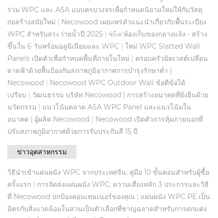
ร่วม WPC และ ASA แบบครบวงจรเพื่อกำหนดนิยามใหม่ให้กับวัสดุ
ก่อสร้างสมัยใหม่
|
Necowood เผยแพร่คำแนะนำเกี่ยวกับพื้นระเบียง
WPC สำหรับสระว่ายน้ำปี 2025
|
45㎡ห้องเก็บของกลางแจ้ง - สร้าง
ขึ้นใน 6 วันพร้อมอลูมิเนียมและ WPC
|
ใหม่ WPC Slatted Wall
Panels เปิดตัวเพื่อกำหนดพื้นที่ภายในใหม่
|
ครอบครัวมิดเวสต์เปลี่ยน
ดาดฟ้าด้วยพื้นป้องกันสภาพภูมิอากาศการบำรุงรักษาต่ำ |
Necowood
|
Necowood WPC Outdoor Wall ข้อดีข้อได้
เปรียบ
|
วัฒนธรรม บริษัท Necowood | การสร้างอนาคตที่ยั่งยืนด้วย
นวัตกรรม
|
แนวโน้มตลาด ASA WPC Panel และแนวโน้มใน
อนาคต | ผู้ผลิต Necowood
|
Necowood เปิดตัวการหุ้มภายนอกที่
ปรับสภาพภูมิอากาศด้วยการรับประกันสี 15 ปี
ข่าวอุตสาหกรรม
วิธีนำเข้าแผ่นผนัง WPC จากประเทศจีน: คู่มือ 10 ขั้นตอนสำหรับผู้ซื้อ
ครั้งแรก
|
การจัดส่งแผ่นผนัง WPC: ความเสี่ยงหลัก 3 ประการและวิธี
ที่ Necowood ปกป้องคอนเทนเนอร์ของคุณ
|
แผ่นผนัง WPC PE เป็น
มิตรกับสิ่งแวดล้อมในสวนเป็นตัวเลือกที่ชาญฉลาดสำหรับการตกแต่ง