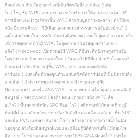
ติดผนังร่วมกัน: วัสดุก่อสร้างที่เป็นมิตรกับสิ่งแวดล้อมรุ่นต่อ
ไป
|
โซลูชั่น WPC แบบครบวงจรสำหรับการใช้งานกลางแจ้ง
|
วิธี
การเลือกและบำรุงรักษาพื้น WPC สำหรับมูลค่าระยะยาว
|
ทำให้ทุก
ผนังเป็นงานศิลปะ
|
วิธีเลือกแผงตกแต่งสำหรับการปรับปรุงบ้าน? 6
เคล็ดลับสำคัญในการหลีกเลี่ยงข้อผิดพลาด
|
เหตุใดผู้คนจำนวนมากจึง
เลือกวัสดุพลาสติกไม้ WPC ในอุตสาหกรรมวัสดุก่อสร้างกลาง
แจ้ง?
|
Necowood เปิดตัวท่อไม้ WPC ที่มีประสิทธิภาพสูงสำหรับ
โครงการสถาปัตยกรรมสมัยใหม่
|
วัสดุอะไรที่ดีที่สุดสำหรับโรงแรม?
คำแนะนำเกี่ยวกับการปูพื้น WPC, SPC และแผงคริสตัล
คาร์บอน
|
แปลงพื้นที่ของคุณด้วยแผ่นคริสตัลคาร์บอนที่เป็นมิตรกับสิ่ง
แวดล้อม
|
8 ประเภทของวัสดุตกแต่งผนังภายนอก คู่มือ
Necowood
|
แผงรั้ว ASA WPC | ราคาขนาดสไตล์ผู้ผลิตและคู่มือที่
สมบูรณ์ - Necowood
|
ข้อดีของแผงตกแต่งผนัง WPC คือ
อะไร?
|
พื้นพลาสติกหิน SPC คืออะไร?
|
ผลิตภัณฑ์ไม้พลาสติก: ภูมิ
ทัศน์ที่เป็นเอกลักษณ์ของการป้องกันสีเขียวและสิ่งแวดล้อม
|
พื้น SPC
และพื้น PVC แตกต่างกันอย่างไร?
|
สร้างดาดฟ้าสระว่ายน้ำในฝัน
ของคุณ: ตัวเลือกที่สมบูรณ์แบบและคู่มือปฏิบัติสำหรับพื้นไม้คอมโพ
สิต
|
ประโยชน์ของคณะกรรมการพาร์ติชัน ASA คืออะไร?
|
ทำไม