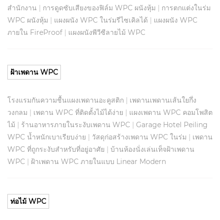
สำนักงาน
|
การดูดซับเสียงของฟิล์ม WPC ผนังหุ้ม
|
การตกแต่งในร่ม
WPC ผนังหุ้ม
|
แผงผนัง WPC ในร่มรีไซเคิลได้
|
แผงผนัง WPC
ภายใน FireProof
|
แผงผนังพีวีซีลายไม้ WPC
ฝ้าเพดาน WPC
โรงแรมกันความชื้นแผงเพดานอะคูสติก
|
เพดานเพดานเส้นใยกึ่ง
วงกลม
|
เพดาน WPC ที่ติดตั้งไม้ได้ง่าย
|
แผงเพดาน WPC คอมโพสิต
ไม้
|
ร้านอาหารภายในระงับเพดาน WPC
|
Garage Hotel Peiling
WPC น้ำหนักเบาเรียบง่าย
|
วัสดุก่อสร้างเพดาน WPC ในร่ม
|
เพดาน
WPC ที่ถูกระงับสำหรับที่อยู่อาศัย
|
บ้านห้องนั่งเล่นเท็จฝ้าเพดาน
WPC
|
ฝ้าเพดาน WPC ภายในแบบ Linear Modern
ท่อไม้ WPC