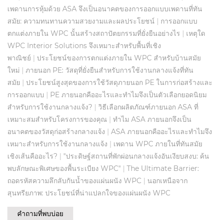
เพดานการหุ้มด้วย ASA จึงเป็นอนาคตของการออกแบบเพดานที่ทัน
สมัย: ความทนทานความสวยงามและผลประโยชน์
|
การออกแบบ
ตกแต่งภายใน WPC นั้นสร้างสถาปัตยกรรมที่ยั่งยืนอย่างไร
|
เหตุใด
WPC Interior Solutions จึงเหมาะสำหรับพื้นที่เชิง
พาณิชย์
|
ประโยชน์ของการตกแต่งภายใน WPC สำหรับบ้านสมัย
ใหม่
|
ภายนอก PE: วัสดุที่ยั่งยืนสำหรับการใช้งานกลางแจ้งที่ทัน
สมัย
|
ประโยชน์สูงสุดของการใช้วัสดุภายนอก PE ในการก่อสร้างและ
การออกแบบ
|
PE ภายนอกคืออะไรและทำไมจึงเป็นตัวเลือกยอดนิยม
สำหรับการใช้งานกลางแจ้ง?
|
วิธีเลือกผลิตภัณฑ์ภายนอก ASA ที่
เหมาะสมสำหรับโครงการของคุณ
|
ทำไม ASA ภายนอกจึงเป็น
อนาคตของวัสดุก่อสร้างกลางแจ้ง
|
ASA ภายนอกคืออะไรและทำไมจึง
เหมาะสำหรับการใช้งานกลางแจ้ง
|
เพดาน WPC ภายในที่ทันสมัย
เชิงเส้นคืออะไร?
|
"ประดิษฐ์สถานที่พักผ่อนกลางแจ้งอันเงียบสงบ: ค้น
พบลักษณะพิเศษของพื้นระเบียง WPC"
|
The Ultimate Barrier:
ถอดรหัสความลึกลับกันน้ำของแผ่นผนัง WPC
|
นอกเหนือจาก
สุนทรียภาพ: ประโยชน์ที่น่าแปลกใจของแผ่นผนัง WPC
คำถามที่พบบ่อย