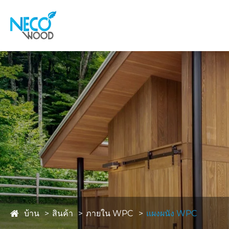
บ้าน
สินค้า
ภายใน WPC
แผงผนัง WPC