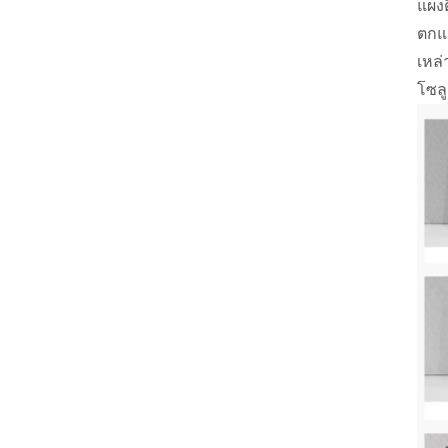
แผงต
ตกแ
เหล
โซลู