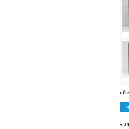
แท็ก
ห
แผ