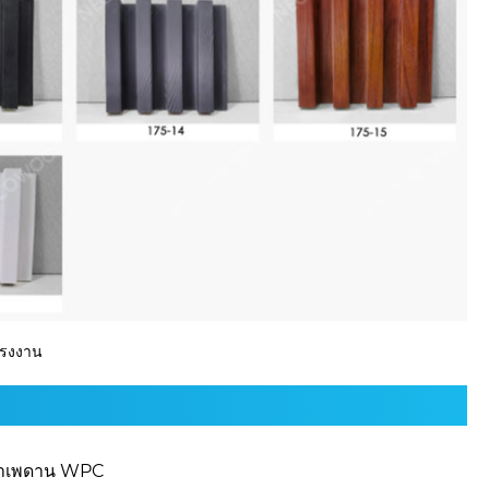
์โรงงาน
้าเพดาน WPC