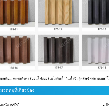
ยอดนิยม: แผงผนังคาร์บอนไฟเบอร์ไม้ไผ่กันน้ำกันน้ำจีนผู้ผลิตซัพพลายเออร
มวดหมู่ที่เกี่ยวข้อง
งผนัง WPC
ฝ