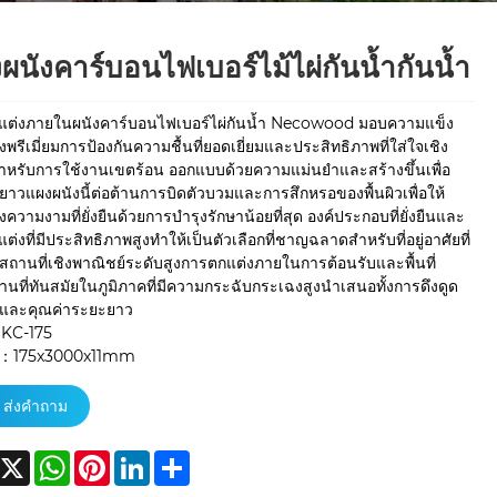
ผนังคาร์บอนไฟเบอร์ไม้ไผ่กันน้ำกันน้ำ
แต่งภายในผนังคาร์บอนไฟเบอร์ไผ่กันน้ำ Necowood มอบความแข็ง
พรีเมี่ยมการป้องกันความชื้นที่ยอดเยี่ยมและประสิทธิภาพที่ใส่ใจเชิง
ำหรับการใช้งานเขตร้อน ออกแบบด้วยความแม่นยำและสร้างขึ้นเพื่อ
ยาวแผงผนังนี้ต่อต้านการบิดตัวบวมและการสึกหรอของพื้นผิวเพื่อให้
ึงความงามที่ยั่งยืนด้วยการบำรุงรักษาน้อยที่สุด องค์ประกอบที่ยั่งยืนและ
่งที่มีประสิทธิภาพสูงทำให้เป็นตัวเลือกที่ชาญฉลาดสำหรับที่อยู่อาศัยที่
สถานที่เชิงพาณิชย์ระดับสูงการตกแต่งภายในการต้อนรับและพื้นที่
านที่ทันสมัยในภูมิภาคที่มีความกระฉับกระเฉงสูงนำเสนอทั้งการดึงดูด
และคุณค่าระยะยาว
 KC-175
 ：175x3000x11mm
ส่งคำถาม
acebook
X
WhatsApp
Pinterest
LinkedIn
Share