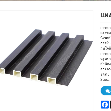
แผง
การตก
แรงของ
นิเวศส
การยืน
มั่นใจถ
การตกแต
หรูหรา
สำนักง
สายตา
รหัส：
Spec.
F