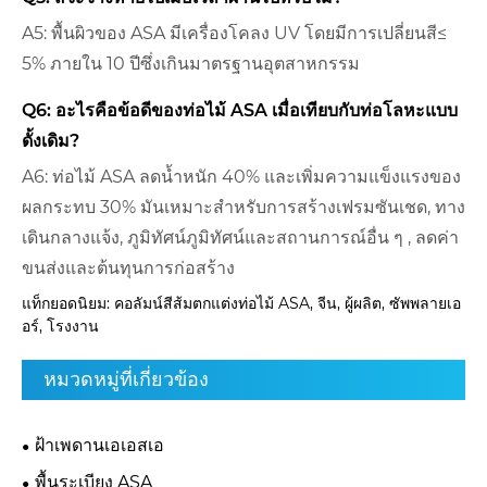
A5: พื้นผิวของ ASA มีเครื่องโคลง UV โดยมีการเปลี่ยนสี≤
5% ภายใน 10 ปีซึ่งเกินมาตรฐานอุตสาหกรรม
Q6: อะไรคือข้อดีของท่อไม้ ASA เมื่อเทียบกับท่อโลหะแบบ
ดั้งเดิม?
A6: ท่อไม้ ASA ลดน้ำหนัก 40% และเพิ่มความแข็งแรงของ
ผลกระทบ 30% มันเหมาะสำหรับการสร้างเฟรมซันเชด, ทาง
เดินกลางแจ้ง, ภูมิทัศน์ภูมิทัศน์และสถานการณ์อื่น ๆ , ลดค่า
ขนส่งและต้นทุนการก่อสร้าง
แท็กยอดนิยม: คอลัมน์สีส้มตกแต่งท่อไม้ ASA, จีน, ผู้ผลิต, ซัพพลายเอ
อร์, โรงงาน
หมวดหมู่ที่เกี่ยวข้อง
ฝ้าเพดานเอเอสเอ
พื้นระเบียง ASA