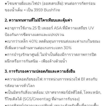
●โซนชายฝั่งและไฟป่า (ออสเตรเลีย): ทนต่อการกัดกร่อน
ของน้ำเค็ม + เป็น 3959 Bushfire
2. ความทนทานที่ไม่มีใครเทียบและคุ้มค่า
●อายุการใช้งาน 25 ปี: เลเยอร์ ASA ที่มีความเสถียร UV
ป้องกันการซีดจางแตกและแปรปรวน
●เบากว่าเหล็ก 40%: ลดต้นทุนการขนส่งและค่าแรงในขณะ
ที่เพิ่มความต้านทานต่อแรงกระแทก 30%
●การบำรุงรักษาศูนย์: ไม่จำเป็นต้องมีการวาดภาพการปิด
ผนึกหรือการกันสนิม - เพียงล้างด้วยน้ำ
3. การรับรองความปลอดภัยและความยั่งยืน
●ความปลอดภัยของไฟ: การหน่วงการหน่วงไฟ B1 ตรงกับ
รหัสอาคารทั่วโลก
●เป็นมิตรกับสิ่งแวดล้อม: ปราศจากฟอร์มัลดีไฮด์, โลหะหนัก,
รีไซเคิลได้ (SGS/Greentag ที่ผ่านการรับรอง)
●การพิสูจน์ปลวกและแม่พิมพ์: เหมาะสำหรับพื้นที่ความชื้น