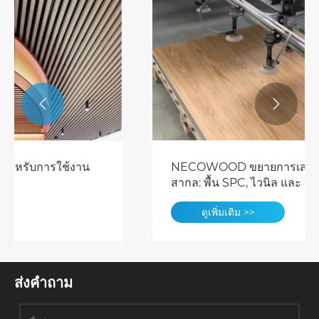


NECOWOOD ขยายการเสนอขายในระดับ
สากล: พื้น SPC, ไวนิล และ WPC ระดับ
พรีเมียมจากโรงงานตงกวน
ดูเพิ่มเติม >>
ส่งคำถาม