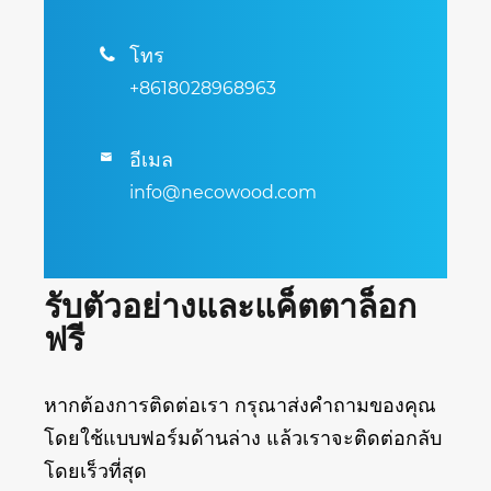
โทร

+8618028968963
อีเมล

info@necowood.com
รับตัวอย่างและแค็ตตาล็อก
ฟรี
หากต้องการติดต่อเรา กรุณาส่งคำถามของคุณ
โดยใช้แบบฟอร์มด้านล่าง แล้วเราจะติดต่อกลับ
โดยเร็วที่สุด