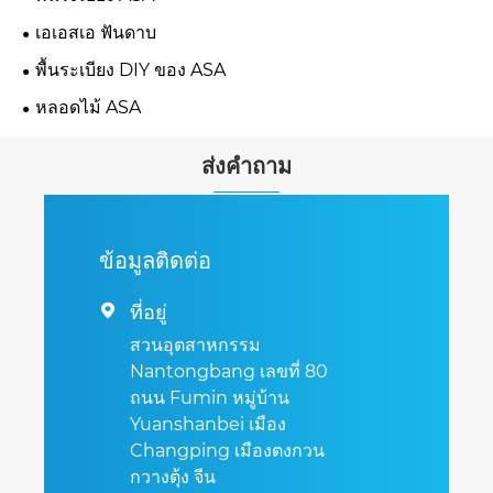
เอเอสเอ ฟันดาบ
พื้นระเบียง DIY ของ ASA
หลอดไม้ ASA
ส่งคำถาม
ข้อมูลติดต่อ
ที่อยู่

สวนอุตสาหกรรม
Nantongbang เลขที่ 80
ถนน Fumin หมู่บ้าน
Yuanshanbei เมือง
Changping เมืองตงกวน
กวางตุ้ง จีน