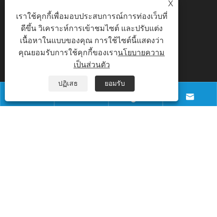
X
เราใช้คุกกี้เพื่อมอบประสบการณ์การท่องเว็บที่
ดีขึ้น วิเคราะห์การเข้าชมไซต์ และปรับแต่ง
เนื้อหาในแบบของคุณ การใช้ไซต์นี้แสดงว่า
ติดต่อเรา
คุณยอมรับการใช้คุกกี้ของเรา
นโยบายความ
เป็นส่วนตัว
โทรศัพท์
ปฏิเสธ
ยอมรับ
+8618028968963




อีเมล
info@necowood.com
ที่อยู่
สวนอุตสาหกรรม Nantongbang เลขที่ 80 ถนน
Fumin หมู่บ้าน Yuanshanbei เมือง Changping
เมืองตงกวน กวางตุ้ง จีน