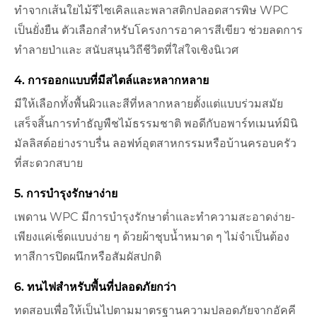
ทำจากเส้นใยไม้รีไซเคิลและพลาสติกปลอดสารพิษ WPC
เป็นยั่งยืน ตัวเลือกสำหรับโครงการอาคารสีเขียว ช่วยลดการ
ทำลายป่าและ สนับสนุนวิถีชีวิตที่ใส่ใจเชิงนิเวศ
4. การออกแบบที่มีสไตล์และหลากหลาย
มีให้เลือกทั้งพื้นผิวและสีที่หลากหลายตั้งแต่แบบร่วมสมัย
เสร็จสิ้นการทำธัญพืชไม้ธรรมชาติ พอดีกับอพาร์ทเมนท์มินิ
มัลลิสต์อย่างราบรื่น ลอฟท์อุตสาหกรรมหรือบ้านครอบครัว
ที่สะดวกสบาย
5. การบำรุงรักษาง่าย
เพดาน WPC มีการบำรุงรักษาต่ำและทำความสะอาดง่าย-
เพียงแค่เช็ดแบบง่าย ๆ ด้วยผ้าชุบน้ำหมาด ๆ ไม่จำเป็นต้อง
ทาสีการปิดผนึกหรือสัมผัสปกติ
6. ทนไฟสำหรับพื้นที่ปลอดภัยกว่า
ทดสอบเพื่อให้เป็นไปตามมาตรฐานความปลอดภัยจากอัคคี