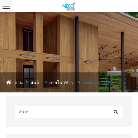
บ้าน
สินค้า
ภายใน WPC
ฝ้าเพดาน WPC