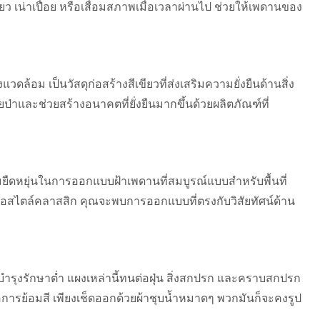
 เน่าเปื่อย หรือเสื่อมสภาพเมื่อเวลาผ่านไป ช่วยให้เพดานของ
ล้อม เป็นวัสดุก่อสร้างสีเขียวที่ส่งเสริมความยั่งยืนด้านสิ่ง
และช่วยสร้างอนาคตที่ยั่งยืนมากขึ้นด้วยผลิตภัณฑ์ที่
มยืดหยุ่นในการออกแบบฝ้าเพดานที่สมบูรณ์แบบสำหรับพื้นที่
หรือสไตล์คลาสสิก คุณจะพบการออกแบบที่ตรงกับวิสัยทัศน์ด้าน
งบำรุงรักษาต่ำ แผงเหล่านี้ทนต่อฝุ่น สิ่งสกปรก และคราบสกปรก
ือการย้อมสี เพียงเช็ดออกด้วยผ้าชุบน้ำหมาดๆ พวกมันก็จะคงรูป