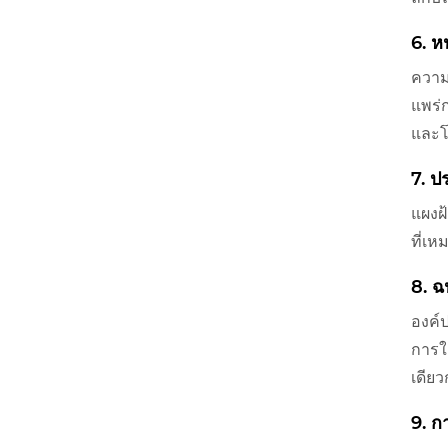
6. 
ความ
แพร่ก
และโ
7. ป
แผงฝ
ที่เ
8. ฉ
องค์
การใ
เดีย
9. ก