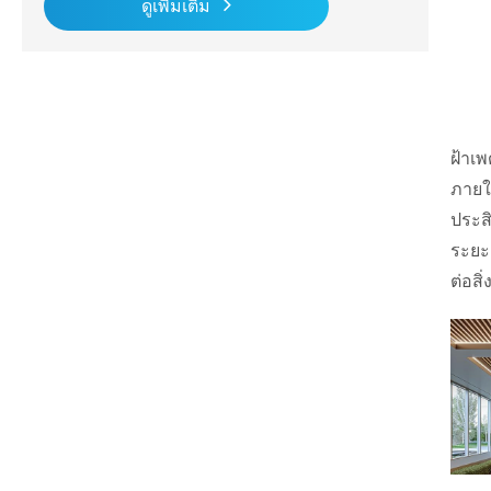
ดูเพิ่มเติม
ฝ้าเ
ภายใ
ประส
ระยะ
ต่อส