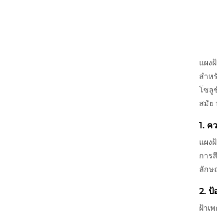
แผงฝ
สำหรั
โซลูช
สมัย
1. ค
แผงฝ
การสึ
ลักษ
2. ป
ฝ้าเพ