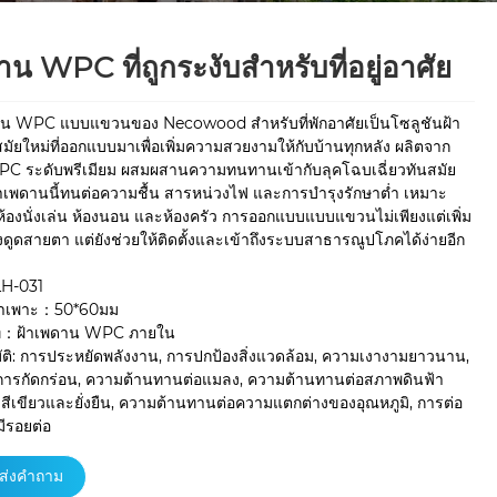
น WPC ที่ถูกระงับสำหรับที่อยู่อาศัย
าน WPC แบบแขวนของ Necowood สำหรับที่พักอาศัยเป็นโซลูชันฝ้า
ัยใหม่ที่ออกแบบมาเพื่อเพิ่มความสวยงามให้กับบ้านทุกหลัง ผลิตจาก
WPC ระดับพรีเมียม ผสมผสานความทนทานเข้ากับลุคโฉบเฉี่ยวทันสมัย
าเพดานนี้ทนต่อความชื้น สารหน่วงไฟ และการบำรุงรักษาต่ำ เหมาะ
้องนั่งเล่น ห้องนอน และห้องครัว การออกแบบแบบแขวนไม่เพียงแต่เพิ่ม
ดูดสายตา แต่ยังช่วยให้ติดตั้งและเข้าถึงระบบสาธารณูปโภคได้ง่ายอีก
LH-031
จำเพาะ：50*60มม
ท：ฝ้าเพดาน WPC ภายใน
ัติ: การประหยัดพลังงาน, การปกป้องสิ่งแวดล้อม, ความเงางามยาวนาน,
นการกัดกร่อน, ความต้านทานต่อแมลง, ความต้านทานต่อสภาพดินฟ้า
สีเขียวและยั่งยืน, ความต้านทานต่อความแตกต่างของอุณหภูมิ, การต่อ
ีรอยต่อ
ส่งคำถาม