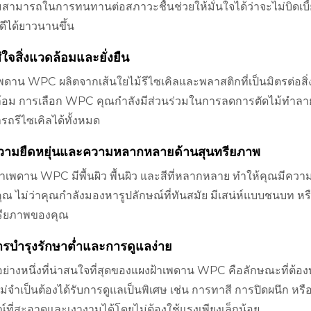
สามารถในการทนทานต่อสภาวะชื้นช่วยให้มั่นใจได้ว่าจะไม่บิดเบี้ยว
ดีได้ยาวนานขึ้น
ส่ใจสิ่งแวดล้อมและยั่งยืน
ดาน WPC ผลิตจากเส้นใยไม้รีไซเคิลและพลาสติกที่เป็นมิตรต่อสิ่งแวด
้อม การเลือก WPC คุณกำลังมีส่วนร่วมในการลดการตัดไม้ทำลายป่า
รถรีไซเคิลได้ทั้งหมด
ความยืดหยุ่นและความหลากหลายด้านสุนทรียภาพ
้าเพดาน WPC มีพื้นผิว พื้นผิว และสีที่หลากหลาย ทำให้คุณมีควา
ุณ ไม่ว่าคุณกำลังมองหารูปลักษณ์ที่ทันสมัย ​​มีเสน่ห์แบบชนบท 
รียภาพของคุณ
ารบำรุงรักษาต่ำและการดูแลง่าย
ีอย่างหนึ่งที่น่าสนใจที่สุดของแผงฝ้าเพดาน WPC คือลักษณะที่ต้อ
ม่จำเป็นต้องได้รับการดูแลเป็นพิเศษ เช่น การทาสี การปิดผนึก หร
ณ์ที่สะอาดและเงางามได้โดยไม่ต้องใช้แรงเพียงเล็กน้อย