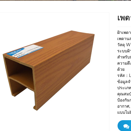
เพดา
ฝ้าเพด
เพดานสม
วัสดุ 
ระบบฝ้
สำหรับห
ความดึง
ด้วย
รหัส：
ข้อมูล
ประเภ
คุณสมบ
ป้องกั
อากาศ, 
แบบไม่ม