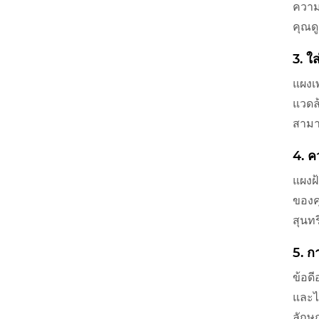
ความ
คุณดู
3. ใ
แผงเพ
แวดล
สามา
4. 
แผงฝ
ของค
สุนท
5. ก
ข้อด
และไ
ลักษ