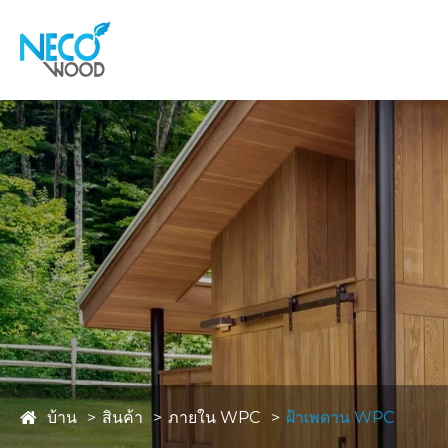
บ้าน
สินค้า
ภายใน WPC
ฝ้าเพดาน WPC