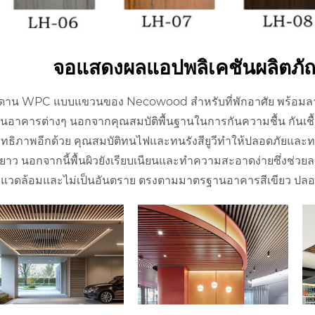
จอแสดงผลแอปพลิเคชันผลิตภ
พดาน WPC แบบแขวนของ Necowood สำหรับที่พักอาศัย พร้อมลายไม้
นอาคารต่างๆ นอกจากคุณสมบัติพื้นฐานในการกันความชื้น กันเชื้
ิทธิภาพอีกด้วย คุณสมบัติทนไฟและทนรังสียูวีทำให้ปลอดภัยและทน
ยาว นอกจากนี้พื้นผิวยังเรียบเนียนและทำความสะอาดง่ายซึ่งช่วยลด
ิ่งแวดล้อมและไม่เป็นอันตราย ตรงตามมาตรฐานอาคารสีเขียว ปลอด