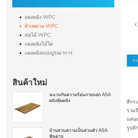
แผงผนัง WPC
ฝ้าเพดาน WPC
ท่อไม้ WPC
แผงผนังไม้ไผ่
แผงผนังแบบบูรณาการ
รา
สินค้าใหม่
ฉนวนกันความร้อนภายนอก ASA
ผนังหุ้มผนัง
สีกร
รวมถึ
แสนสบ
รูปล
บ้านสวนความเป็นส่วนตัว ASA
ฟันดาบ